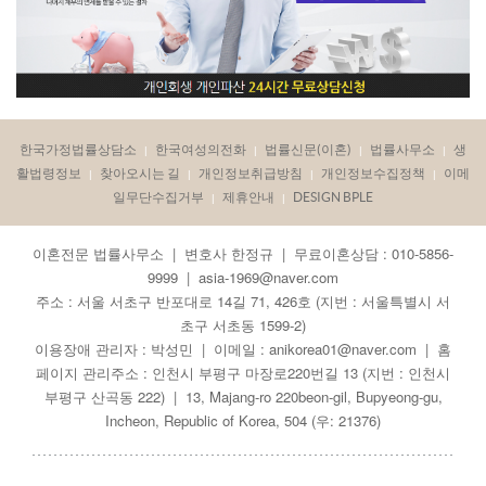
한국가정법률상담소
한국여성의전화
법률신문(이혼)
법률사무소
생
|
|
|
|
활법령정보
찾아오시는 길
개인정보취급방침
개인정보수집정책
이메
|
|
|
|
일무단수집거부
제휴안내
DESIGN BPLE
|
|
이혼전문 법률사무소 | 변호사 한정규 | 무료이혼상담 : 010-5856-
9999 | asia-1969@naver.com
주소 : 서울 서초구 반포대로 14길 71, 426호 (지번 : 서울특별시 서
초구 서초동 1599-2)
이용장애 관리자 : 박성민 | 이메일 : anikorea01@naver.com | 홈
페이지 관리주소 : 인천시 부평구 마장로220번길 13 (지번 : 인천시
부평구 산곡동 222) | 13, Majang-ro 220beon-gil, Bupyeong-gu,
Incheon, Republic of Korea, 504 (우: 21376)